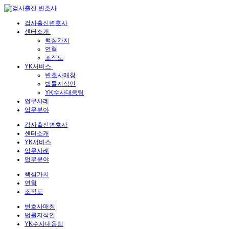
검사출신변호사
센터소개
핵심가치
연혁
조직도
YK서비스
변호사매칭
법률지식인
YK수사대응팀
업무사례
업무분야
검사출신변호사
센터소개
YK서비스
업무사례
업무분야
핵심가치
연혁
조직도
변호사매칭
법률지식인
YK수사대응팀