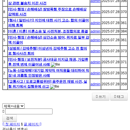
»
admin
2025.07.28
396
상 관련 불송치 이끈 사건
[민사·행정 / 손해배상] 쌍방폭행 주장으로 손해배상
8
admin
2025.07.28
370
감액된 사건
[형사 / 일반사기] 지인에 대한 사기 고소, 합의 이끌어
7
admin
2025.07.28
361
피해 회복
6
[이혼 / 이혼] 이혼소송 및 사전처분, 조정합의로 종결
admin
2025.07.28
384
[민사·행정 / 손해배상] 상간소송 방어, 위자료 일부 감
5
admin
2025.07.28
361
액 이끌어
[성범죄 / 강제추행] 미성년자 강제추행 고소 전 합의
4
admin
2025.07.28
373
로 형사사건 회피
[민사·행정 / 보전처분] 공사대금 미지급 채권, 가압류
3
admin
2025.07.28
371
후 전액 변제 이끌어낸 사례
[노동·산업재해] 대기업 계약직 여직원들 대리하여 직
2
admin
2025.07.28
353
장 내 괴롭힘 인정받은 사례
[교통사고 / 도로교통법위반] 음주운전 재범 사건, 실
1
admin
2025.07.28
359
형 위기에서 집행유예 선고
쓰기
태그
검색
첫 페이지
1
끝 페이지
검사출신 변호사