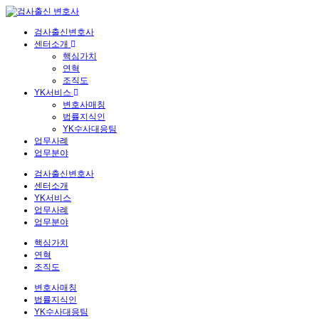
검사출신변호사
센터소개
핵심가치
연혁
조직도
YK서비스
변호사매칭
법률지식인
YK수사대응팀
업무사례
업무분야
검사출신변호사
센터소개
YK서비스
업무사례
업무분야
핵심가치
연혁
조직도
변호사매칭
법률지식인
YK수사대응팀