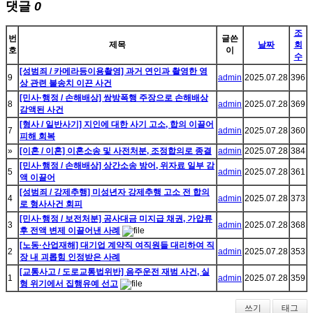
댓글
0
조
번
글쓴
제목
날짜
회
호
이
수
[성범죄 / 카메라등이용촬영] 과거 연인과 촬영한 영
9
admin
2025.07.28
396
상 관련 불송치 이끈 사건
[민사·행정 / 손해배상] 쌍방폭행 주장으로 손해배상
8
admin
2025.07.28
369
감액된 사건
[형사 / 일반사기] 지인에 대한 사기 고소, 합의 이끌어
7
admin
2025.07.28
360
피해 회복
»
[이혼 / 이혼] 이혼소송 및 사전처분, 조정합의로 종결
admin
2025.07.28
384
[민사·행정 / 손해배상] 상간소송 방어, 위자료 일부 감
5
admin
2025.07.28
361
액 이끌어
[성범죄 / 강제추행] 미성년자 강제추행 고소 전 합의
4
admin
2025.07.28
373
로 형사사건 회피
[민사·행정 / 보전처분] 공사대금 미지급 채권, 가압류
3
admin
2025.07.28
368
후 전액 변제 이끌어낸 사례
[노동·산업재해] 대기업 계약직 여직원들 대리하여 직
2
admin
2025.07.28
353
장 내 괴롭힘 인정받은 사례
[교통사고 / 도로교통법위반] 음주운전 재범 사건, 실
1
admin
2025.07.28
359
형 위기에서 집행유예 선고
쓰기
태그