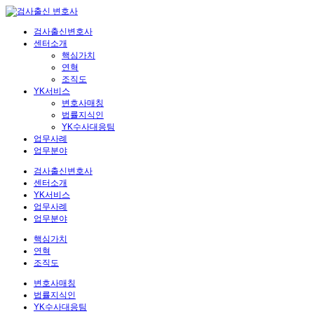
검사출신변호사
센터소개
핵심가치
연혁
조직도
YK서비스
변호사매칭
법률지식인
YK수사대응팀
업무사례
업무분야
검사출신변호사
센터소개
YK서비스
업무사례
업무분야
핵심가치
연혁
조직도
변호사매칭
법률지식인
YK수사대응팀